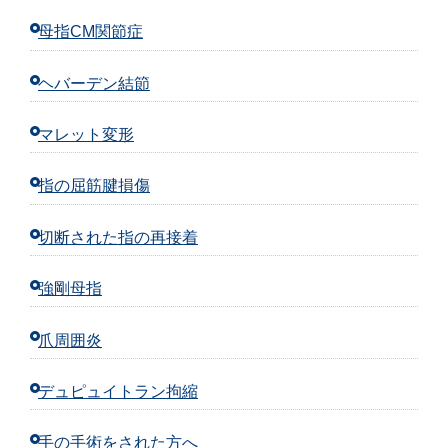
母指CM関節症
ヘバーデン結節
マレット変形
指の屈筋腱損傷
切断された指の再接着
強剛母指
爪周囲炎
デュピュイトラン拘縮
手の手術をされた方へ